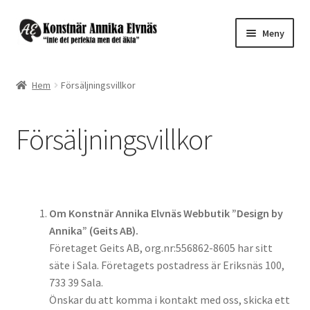
Hoppa
Hoppa
Meny
till
till
navigering
innehåll
Expand
Webbutik ”Design by Annika”
underm
Hem
Försäljningsvillkor
Konst till salu
Försäljningsvillkor
Expand
Beställ eget motiv
underm
Kontakt
Om Konstnär Annika Elvnäs Webbutik ”Design by
Annika” (Geits AB).
Företaget Geits AB, org.nr:556862-8605 har sitt
säte i Sala. Företagets postadress är Eriksnäs 100,
733 39 Sala.
Önskar du att komma i kontakt med oss, skicka ett