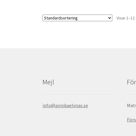
Visar 1–12 
Mejl
För
info@annikaelvnas.se
Mats
Förs