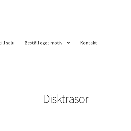
ill salu
Beställ eget motiv
Kontakt
Disktrasor