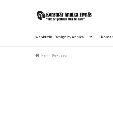
Hoppa
Hoppa
till
till
navigering
innehåll
Webbutik ”Design by Annika”
Konst t
Hem
Disktrasor