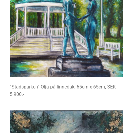
”Stadsparken” Olja på linneduk, 65cm x 65cm, SEK
5.900.-