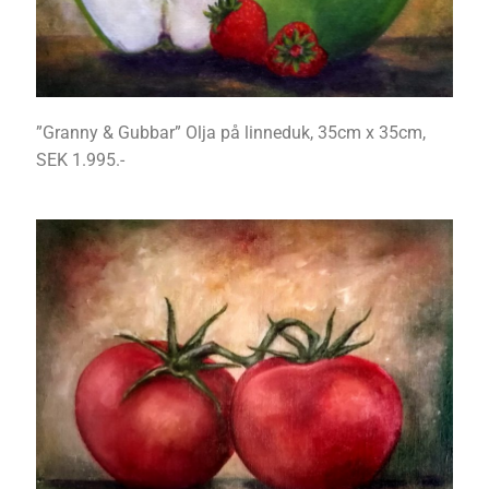
”Granny & Gubbar” Olja på linneduk, 35cm x 35cm,
SEK 1.995.-