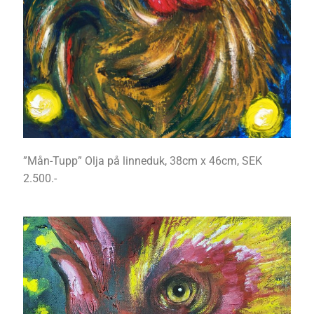
”Mån-Tupp” Olja på linneduk, 38cm x 46cm, SEK
2.500.-