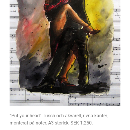
”Put your head” Tusch och akvarell, rivna kanter,
monterat på noter. A3-storlek, SEK 1.250.-