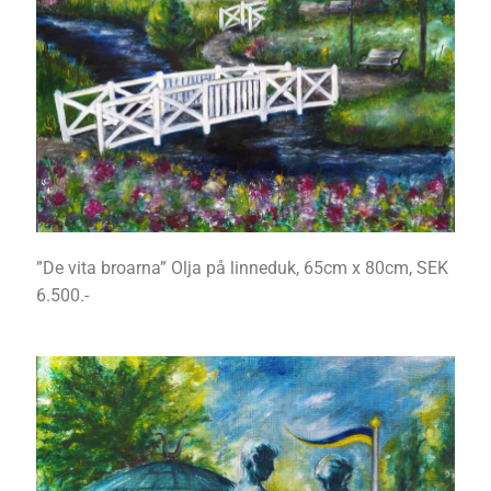
”De vita broarna” Olja på linneduk, 65cm x 80cm, SEK
6.500.-