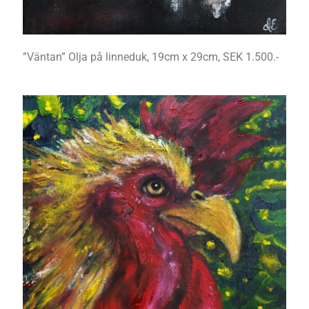
”Väntan” Olja på linneduk, 19cm x 29cm, SEK 1.500.-