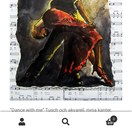
”Dance with me” Tusch och akvarell, rivna kanter,
monterat på noter. A3-storlek, SEK 1.250.-
0
Sök