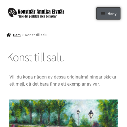
Meny
Webbutik ”Design by Annika”
Hem
Konst till salu
Konst till salu
Konst till salu
Beställ eget motiv
Kontakt
Vill du köpa någon av dessa originalmålningar skicka
ett mejl, då det bara finns ett exemplar av var.