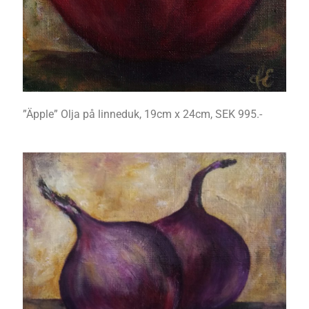
”Äpple” Olja på linneduk, 19cm x 24cm, SEK 995.-