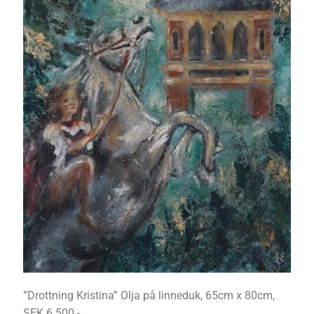
”Drottning Kristina” Olja på linneduk, 65cm x 80cm,
SEK 6.500.-