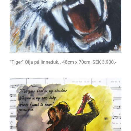
”Tiger” Olja på linneduk, , 48cm x 70cm, SEK 3.900.-