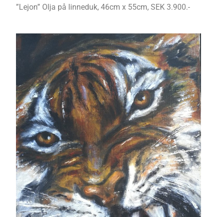
”Lejon” Olja på linneduk, 46cm x 55cm, SEK 3.900.-