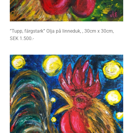
”Tupp, färgstark” Olja på linneduk, , 30cm x 30cm,
SEK 1.500.-