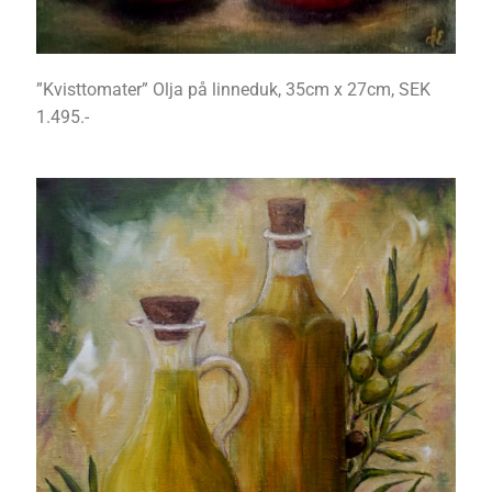
”Kvisttomater” Olja på linneduk, 35cm x 27cm, SEK
1.495.-