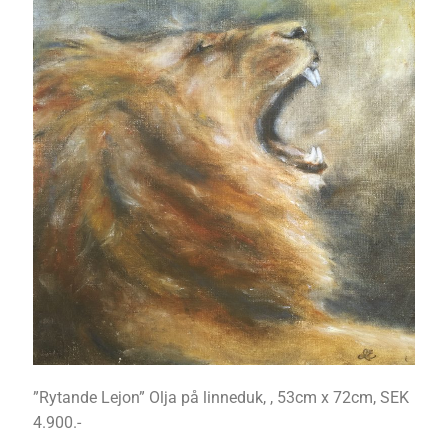
”Rytande Lejon” Olja på linneduk, , 53cm x 72cm, SEK
4.900.-