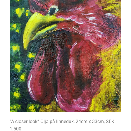
”A closer look” Olja på linneduk, 24cm x 33cm, SEK
1.500.-