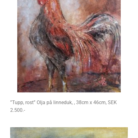
”Tupp, rost” Olja på linneduk, , 38cm x 46cm, SEK
2.500.-