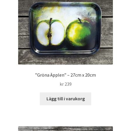
Sport
Jul
Konst till salu
Expand
Beställ eget motiv
underm
Kontakt
”Gröna Äpplen” – 27cm x 20cm
kr
239
Lägg till i varukorg