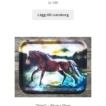
kr
349
Lägg till i varukorg
”Häst” – 43cm x 33cm