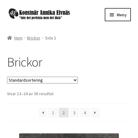
Hoppa
Hoppa
Meny
till
till
navigering
innehåll
Expand
Webbutik ”Design by Annika”
underm
Hem
Brickor
Sida 2
Brickor
Brickor
Textilier
Disktrasor
Visar 13–24 av 38 resultat
Servetter
Glasunderlägg
1
2
3
4
Brickbord