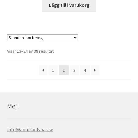
Lägg till i varukorg
Visar 13–24 av 38 resultat
1
2
3
4
Mejl
info@annikaelvnas.se