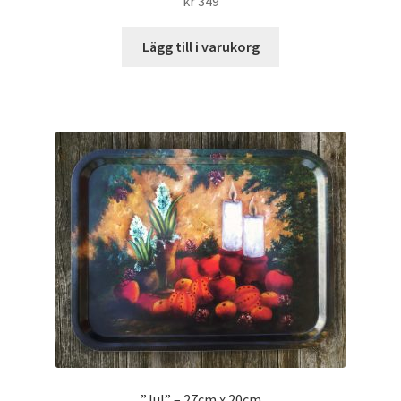
kr
349
Lägg till i varukorg
”Jul” – 27cm x 20cm