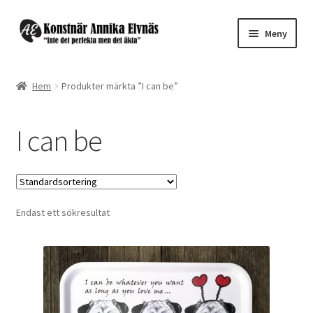
Hoppa
Hoppa
Meny
till
till
navigering
innehåll
Expand
Webbutik ”Design by Annika”
underm
Hem
Produkter märkta ”I can be”
Konst till salu
I can be
Expand
Beställ eget motiv
underm
Kontakt
Endast ett sökresultat