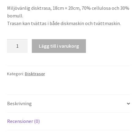
Miljövänlig disktrasa, 18cm × 20cm, 70% cellulosa och 30%
bomull.
Trasan kan tvättas i både diskmaskin och tvättmaskin.
Disktrasa
Lägg till i varukorg
"Grisar"
mängd
Kategori:
Disktrasor
Beskrivning
Recensioner (0)