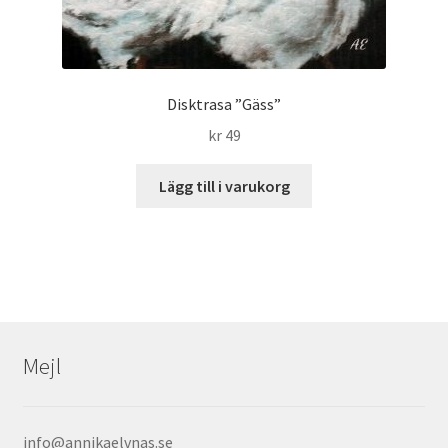
Disktrasa ”Gäss”
kr
49
Lägg till i varukorg
Mejl
info@annikaelvnas.se