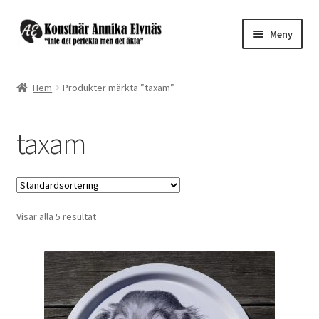
Hoppa
Hoppa
Meny
till
till
navigering
innehåll
Expand
Webbutik ”Design by Annika”
underm
Hem
Produkter märkta ”taxam”
Konst till salu
taxam
Expand
Beställ eget motiv
underm
Kontakt
Visar alla 5 resultat