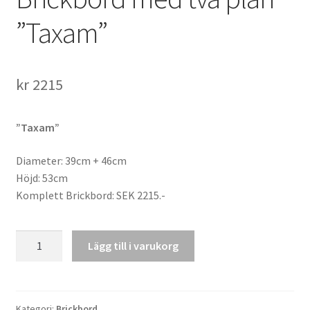
”Taxam”
kr
2215
”Taxam”
Diameter: 39cm + 46cm
Höjd: 53cm
Komplett Brickbord: SEK 2215.-
Brickbord
Lägg till i varukorg
med
två
plan
"Taxam"
Kategori:
Brickbord