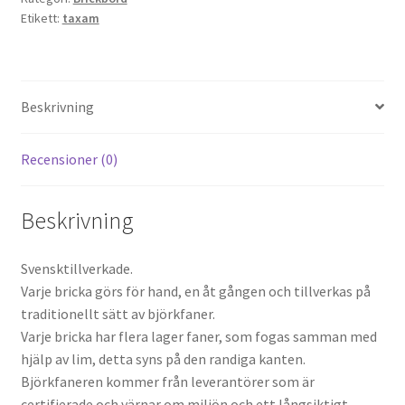
Etikett:
taxam
mängd
Beskrivning
Recensioner (0)
Beskrivning
Svensktillverkade.
Varje bricka görs för hand, en åt gången och tillverkas på
traditionellt sätt av björkfaner.
Varje bricka har flera lager faner, som fogas samman med
hjälp av lim, detta syns på den randiga kanten.
Björkfaneren kommer från leverantörer som är
certifierade och värnar om miljön och ett långsiktigt,