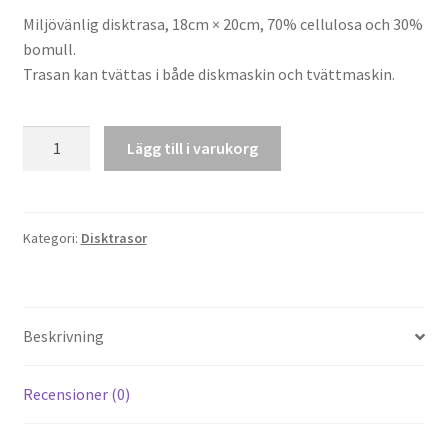
Miljövänlig disktrasa, 18cm × 20cm, 70% cellulosa och 30%
bomull.
Trasan kan tvättas i både diskmaskin och tvättmaskin.
Disktrasa
Lägg till i varukorg
"Myskatt"
mängd
Kategori:
Disktrasor
Beskrivning
Recensioner (0)