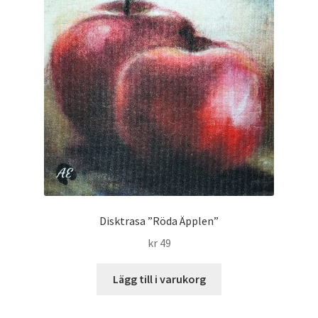
Disktrasa ”Röda Äpplen”
kr
49
Lägg till i varukorg