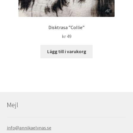
Disktrasa ”Collie”
kr
49
Lägg till i varukorg
Mejl
info@annikaelvnas.se