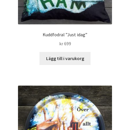
Kuddfodral ”Just idag”
kr
699
Lägg till i varukorg