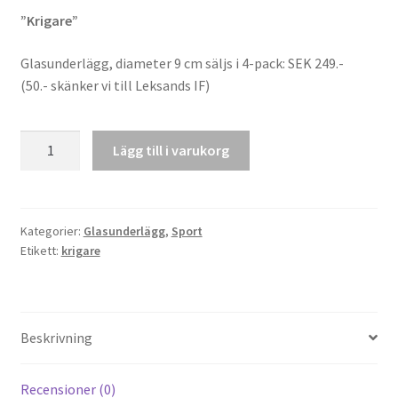
”Krigare”
Glasunderlägg, diameter 9 cm säljs i 4-pack: SEK 249.-
(50.- skänker vi till Leksands IF)
Glasunderlägg
Lägg till i varukorg
4-
pack
"Krigare"
mängd
Kategorier:
Glasunderlägg
,
Sport
Etikett:
krigare
Beskrivning
Recensioner (0)