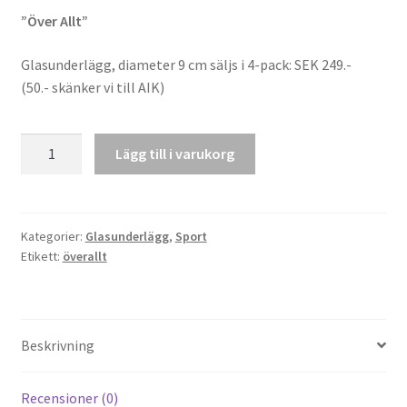
”Över Allt”
Glasunderlägg, diameter 9 cm säljs i 4-pack: SEK 249.-
(50.- skänker vi till AIK)
Glasunderlägg
Lägg till i varukorg
4-
pack
"Över
Allt"
Kategorier:
Glasunderlägg
,
Sport
Etikett:
överallt
mängd
Beskrivning
Recensioner (0)