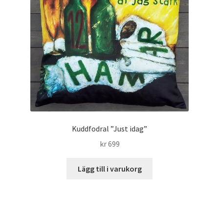
Kuddfodral ”Just idag”
kr
699
Lägg till i varukorg