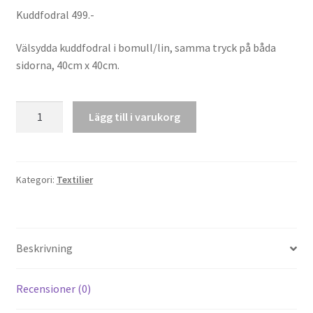
Kuddfodral 499.-
Välsydda kuddfodral i bomull/lin, samma tryck på båda
sidorna, 40cm x 40cm.
Kuddfodral
Lägg till i varukorg
"Fearless"
mängd
Kategori:
Textilier
Beskrivning
Recensioner (0)