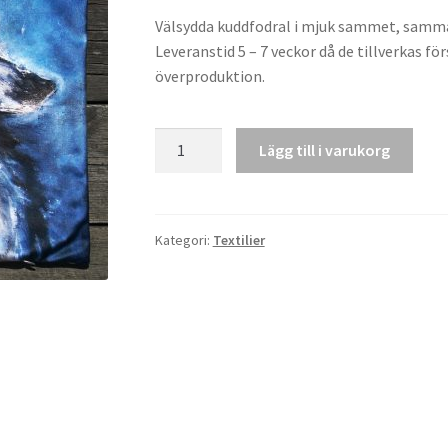
Välsydda kuddfodral i mjuk sammet, samma
Leveranstid 5 – 7 veckor då de tillverkas för
överproduktion.
Kuddfodral
Lägg till i varukorg
"Varg"
mängd
Kategori:
Textilier