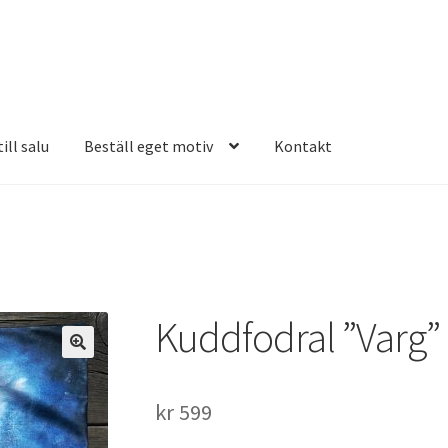
ill salu
Beställ eget motiv
Kontakt
Kuddfodral ”Varg”
kr
599