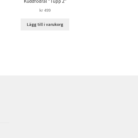
Kuddfodral ”Tupp 2”
kr
499
Lägg till i varukorg