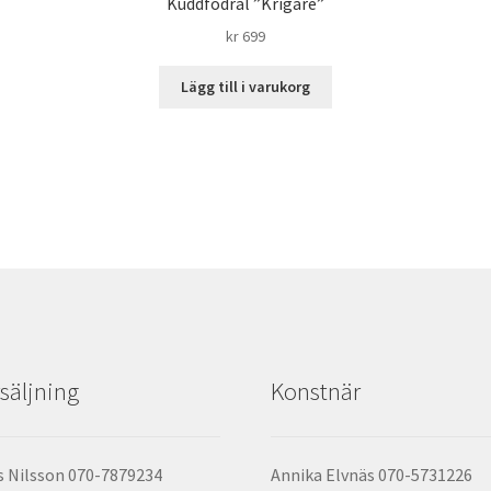
Kuddfodral ”Krigare”
kr
699
Lägg till i varukorg
säljning
Konstnär
 Nilsson 070-7879234
Annika Elvnäs 070-5731226