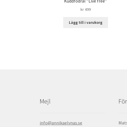
Kuddfodral ”Live free”
kr
499
Lägg till i varukorg
Mejl
För
info@annikaelvnas.se
Mats