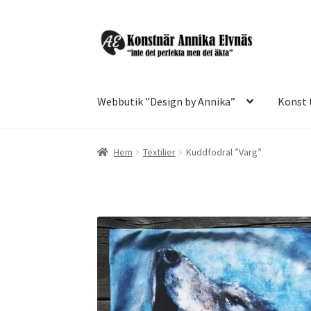
Hoppa
Hoppa
till
till
navigering
innehåll
Webbutik ”Design by Annika”
Konst t
Hem
Textilier
Kuddfodral ”Varg”