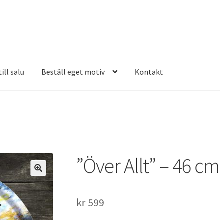
ill salu
Beställ eget motiv
Kontakt
”Över Allt” – 46 cm
kr
599