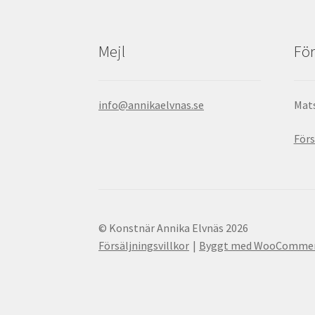
Mejl
För
info@annikaelvnas.se
Mats
Förs
© Konstnär Annika Elvnäs 2026
Försäljningsvillkor
Byggt med WooComme