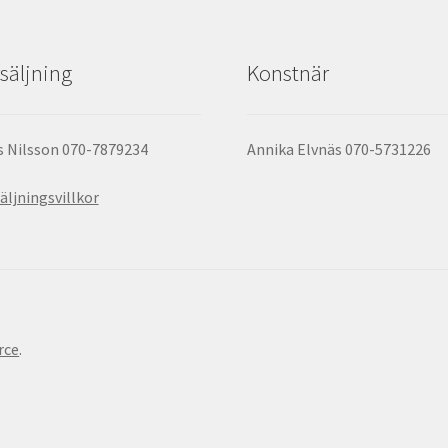
säljning
Konstnär
 Nilsson 070-7879234
Annika Elvnäs 070-5731226
äljningsvillkor
rce
.