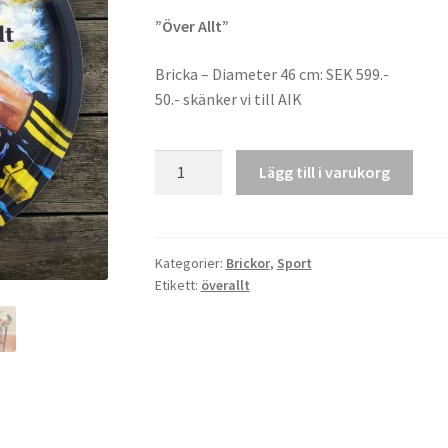
”Över Allt”
Bricka – Diameter 46 cm: SEK 599.-
50.- skänker vi till AIK
"Över
Lägg till i varukorg
Allt"
-
46
cm
Kategorier:
Brickor
,
Sport
Etikett:
överallt
mängd