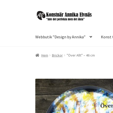
Hoppa
Hoppa
till
till
navigering
innehåll
Webbutik ”Design by Annika”
Konst t
Hem
Brickor
”Över Allt” – 46 cm