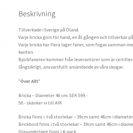
Beskrivning
Tillverkade i Sverige på Öland.
Varje bricka görs för hand, en åt gången och tillverkas på
Varje bricka har flera lager faner, som fogas samman med
kanten.
Björkfaneren kommer från leverantörer som är certifier
långsiktigt, ansvarsfullt användande av våra skogar.
”Över Allt”
Bricka – Diameter 46 cm: SEK 599.-
50.- skänker vi till AIK
Bricka finns i två storlekar – 39cm samt 46cm i diameter
Brickbord finns i två storlekar – 39cm samt 46cm i diamet
Glasunderlägg finns i 4-pack.