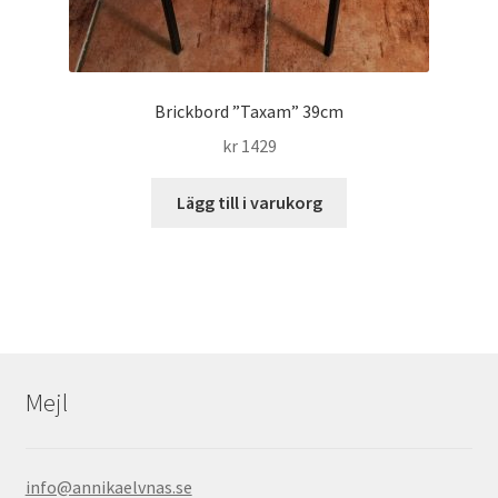
Brickbord ”Taxam” 39cm
kr
1429
Lägg till i varukorg
Mejl
info@annikaelvnas.se