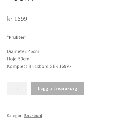
kr
1699
”Frukter”
Diameter: 46cm
Höjd: 53cm
Komplett Brickbord: SEK 1699.-
Brickbord
Lägg till i varukorg
"Frukter"
46cm
mängd
Kategori:
Brickbord