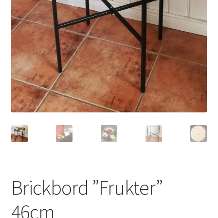
Brickbord ”Frukter”
46cm