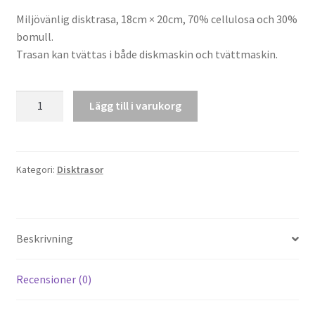
Miljövänlig disktrasa, 18cm × 20cm, 70% cellulosa och 30%
bomull.
Trasan kan tvättas i både diskmaskin och tvättmaskin.
Disktrasa
Lägg till i varukorg
"Ko"
mängd
Kategori:
Disktrasor
Beskrivning
Recensioner (0)