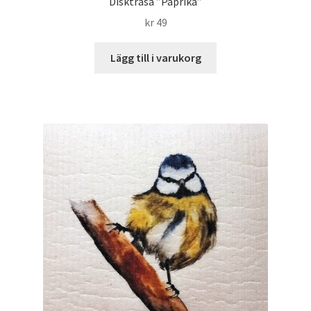
Disktrasa ”Paprika”
kr
49
Lägg till i varukorg