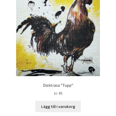
Disktrasa ”Tupp”
kr
49
Lägg till i varukorg