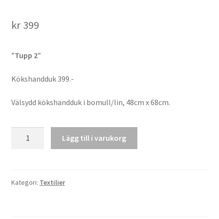
kr
399
”Tupp 2”
Kökshandduk 399.-
Välsydd kökshandduk i bomull/lin, 48cm x 68cm.
Kökshandduk
Lägg till i varukorg
"Tupp
2"
mängd
Kategori:
Textilier