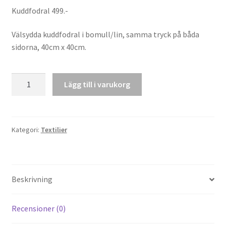
Kuddfodral 499.-
Välsydda kuddfodral i bomull/lin, samma tryck på båda
sidorna, 40cm x 40cm.
Kuddfodral
Lägg till i varukorg
"Basset"
mängd
Kategori:
Textilier
Beskrivning
Recensioner (0)